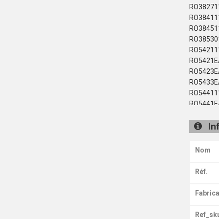
RO38271
RO38411
RO38451
RO38530
RO54211
RO5421E
RO5423E
RO5433E
RO54411
RO5441E
RO54431
In
RO5443E
RO54451
RO5461E
Nom
RO54631
RO5463E
Réf.
RO5463F
RO54731
Fabrica
RO5473E
RO5475E
Ref_sk