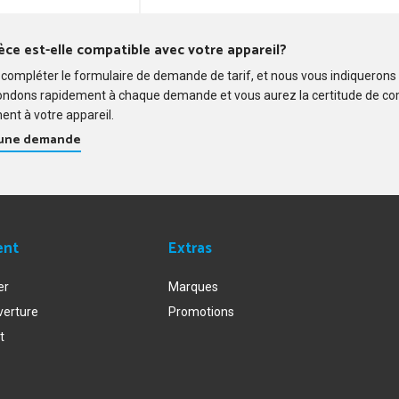
O/410 - ASPIRATEUR X-TREM POWER 2
O/410 - ASPIRATEUR X-TREM POWER 2
èce est-elle compatible avec votre appareil?
compléter le formulaire de demande de tarif, et nous vous indiquerons
ondons rapidement à chaque demande et vous aurez la certitude de c
ent à votre appareil.
 une demande
ent
Extras
er
Marques
verture
Promotions
t