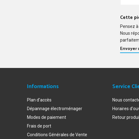
TW5461S
TW5483S
Cette pi
Pensez à 
Nous rép
parfaitem
Envoyer
Informations
Service Cli
Plan d'accès
Nous contact
Dépannage électroménager
Horaires d'ou
Modes de paiement
Retour produi
Frais de port
Conditions Générales de Vente