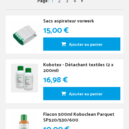
Page :
1
2
3
4
Sacs aspirateur vorwerk
15,00 €
Ajouter au panier
Kobotex - Détachant textiles (2 x
200ml)
16,98 €
Ajouter au panier
Flacon 500ml Koboclean Parquet
SP520/530/600