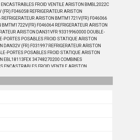
 ENCASTRABLES FROID VENTILE ARISTON BMBL2022C
 (FR) F046058 REFRIGERATEUR ARISTON
6 REFRIGERATEUR ARISTON BMTM1721V(FR) F046066
N BMTM1722V(FR) F046064 REFRIGERATEUR ARISTON
GERATEUR ARISTON DAN31VFR 93319960000 DOUBLE-
E-PORTES POSABLES FROID STATIQUE ARISTON
 DAN32V (FR) F031997 REFRIGERATEUR ARISTON
BLE-PORTES POSABLES FROID STATIQUE ARISTON
N EBL18113FEX 34748270200 COMBINES
ES ENCASTRABLES FROID VENTILE ARISTON
ON EBL18113FEX 34748270303 COMBINES
ES ENCASTRABLES FROID VENTILE ARISTON
ON EBL18123FEX 34746140201 COMBINES
ES ENCASTRABLES FROID VENTILE ARISTON
0 DOUBLE-PORTES POSABLES FROID STATIQUE
TIQUE ARISTON ETM16110TEX 34785250202 DOUBLE-
UBLE-PORTES POSABLES FROID STATIQUE ARISTON
ISTON ETM17110TEX 34777780300 DOUBLE-PORTES
ORTES POSABLES FROID HYBRIDE ARISTON F028033
 ARISTON F035386 BAN144NFUK REFRIGERATEUR