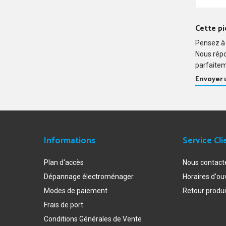
ARISTON
REFRIGE
EBLH182
Cette pi
F079314 
Pensez à 
REFRIGE
Nous rép
FROID VE
parfaitem
REFRIGE
Envoyer
STATIQU
REFRIGE
FROID S
REFRIGE
FROID S
COMBINE
Informations
Service Cli
MBA4033
MBA4033
Plan d'accès
Nous contact
MBA4041
Dépannage électroménager
Horaires d'ou
COMBINE
Modes de paiement
Retour produi
MBA4042C
REFRIGE
Frais de port
POSABLE
Conditions Générales de Vente
MBAA382