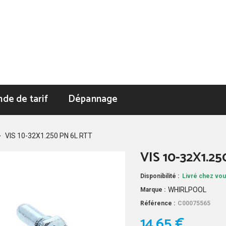
de de tarif
Dépannage
>
VIS 10-32X1.250 PN 6L RTT
VIS 10-32X1.2
Disponibilité :
Livré chez vou
WHIRLPOOL
Marque :
Référence :
C00075565
14,65 €