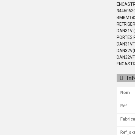
ENCASTR
3446063
BMBM182
REFRIGE
DAN31V (
PORTES 
DAN31VF
DAN32V(
DAN32VF
ENCASTR
EBL1811
In
ENCASTR
EBL1812
ENCASTR
Nom
EBLH182
ARISTON
Réf.
PORTES 
ETM1711
Fabrica
POSABLE
RA+291 
Ref_sk