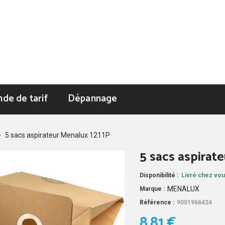
de de tarif
Dépannage
>
5 sacs aspirateur Menalux 1211P
5 sacs aspirat
Disponibilité :
Livré chez vou
MENALUX
Marque :
Référence :
9001966424
8,81 €