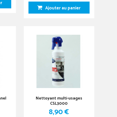
er
Ajouter au panier
nnel
Nettoyant multi-usages
CSL3000
8,90 €