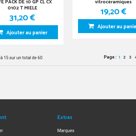
FE PACK DE 10 GP CL CX
vitrocéramiques
0102 T MIELE
19,20 €
31,20 €
Ajouter au pani
Ajouter au panier
Page :
à
15
sur un total de
60
1
2
3
ent
Extras
er
Marques