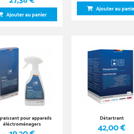
27,38 €
Ajouter au pani
Ajouter au panier
raissant pour appareils
Détartrant
éléctroménagers
42,00 €
19,20 €