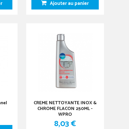
er
Ajouter au panier
nnel
CREME NETTOYANTE INOX &
CHROME FLACON 250ML -
WPRO
8,03 €