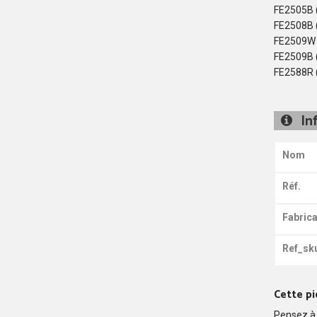
FE2505B 
FE2508B 
FE2509W 
FE2509B 
FE2588R 
In
Nom
Réf.
Fabrica
Ref_sk
Cette pi
Pensez à 