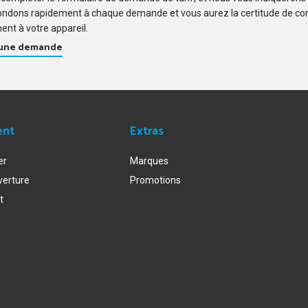
ondons rapidement à chaque demande et vous aurez la certitude de c
ent à votre appareil.
 une demande
ent
Extras
er
Marques
verture
Promotions
t