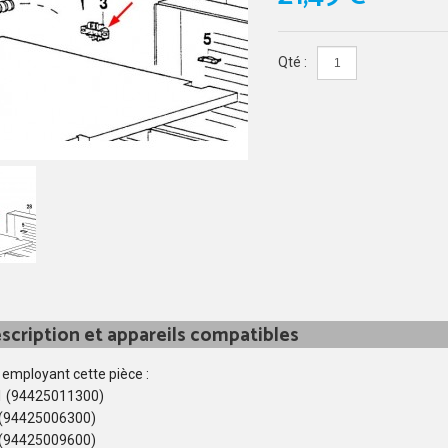
Qté :
scription et appareils compatibles
 employant cette pièce :
 (94425011300)
(94425006300)
(94425009600)