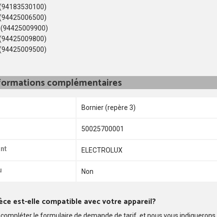
(94183530100)
(94425006500)
(94425009900)
(94425009800)
(94425009500)
formations complémentaires
Bornier (repère 3)
50025700001
nt
ELECTROLUX
u
Non
èce est-elle compatible avec votre appareil?
compléter le formulaire de demande de tarif, et nous vous indiquerons