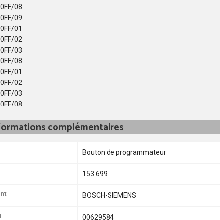
0FF/08
0FF/09
0FF/01
0FF/02
0FF/03
0FF/08
0FF/01
0FF/02
0FF/03
0FF/08
0FF/09
formations complémentaires
0FF/03
0FF/06
0FF/07
Bouton de programmateur
0FF/08
0FF/09
153.699
0FF/01
0FF/02
nt
BOSCH-SIEMENS
0FF/03
0FF/08
u
00629584