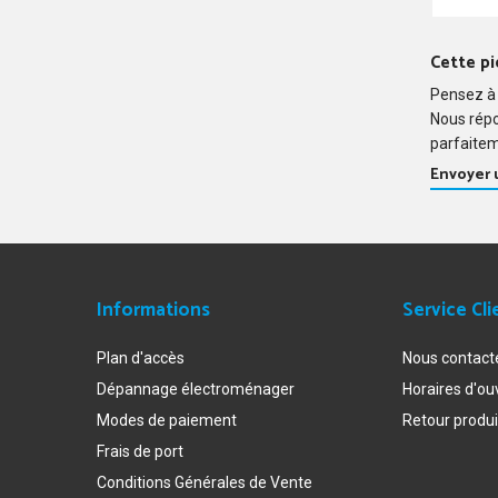
WTB8620
WTB8620
WTB8620
Cette pi
WTB8620
Pensez à 
WTW8523
Nous rép
WTW8523
parfaitem
Envoyer
Informations
Service Cli
Plan d'accès
Nous contact
Dépannage électroménager
Horaires d'ou
Modes de paiement
Retour produi
Frais de port
Conditions Générales de Vente