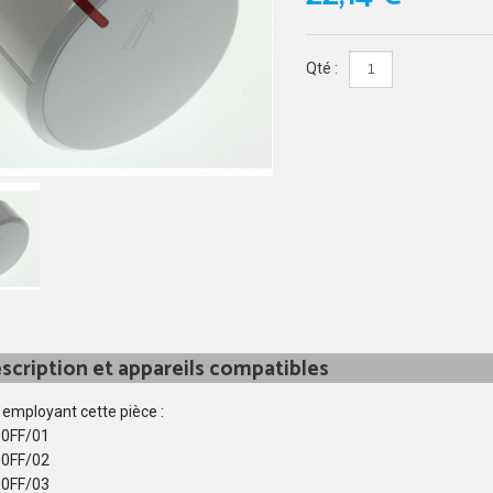
Qté :
scription et appareils compatibles
 employant cette pièce :
0FF/01
0FF/02
0FF/03