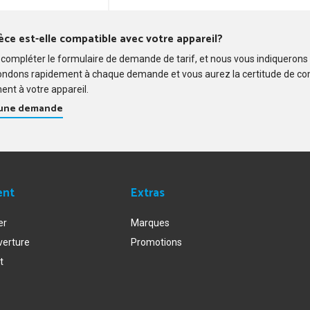
0UC/01
0UC/02
0UC/06
èce est-elle compatible avec votre appareil?
0UC/07
compléter le formulaire de demande de tarif, et nous vous indiquerons
0/17
ondons rapidement à chaque demande et vous aurez la certitude de c
0/21
ent à votre appareil.
 une demande
ent
Extras
er
Marques
verture
Promotions
t