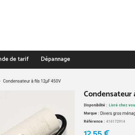
de de tarif
Dépannage
>
Condensateur à fils 12µF 450V
Condensateur à
Disponibilité :
Livré chez vou
Divers gros ména
Marque :
Référence :
416172914
12,55 €