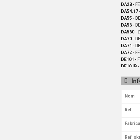
DA28
- F
DA54.17
DA55
- D
DA56
- D
DA560
- 
DA70
- D
DA71
- D
DA72
- F
DE101
- 
DE101B
-
DE103
- 
In
DE103B
-
DE103C
-
DE104
- 
Nom
DE105
- 
DE107B
-
Réf.
DE11.1
- 
DE110B
-
Fabrica
DE110C
-
DE111B
-
Ref_sk