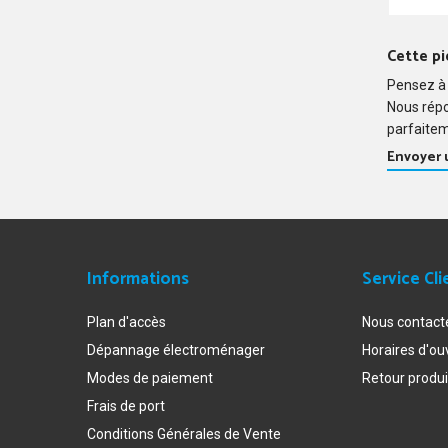
DE112B
-
DE12.1
- 
DE121
- 
Cette pi
DE121B
-
Pensez à 
DE121C
-
Nous rép
DE13.1
- 
parfaitem
DE131
- 
Envoyer
DE132
- 
DE133
- 
DE133A
-
DE14.1
- 
DE142
- 
DE143
- 
Informations
Service Cli
DE15.1
- 
DE152
- 
Plan d'accès
Nous contact
DE16.1
- 
Dépannage électroménager
Horaires d'ou
DE17.1
- 
Modes de paiement
Retour produi
DE17.2
- 
DE17.4
- 
Frais de port
DE173
- 
Conditions Générales de Vente
DE18.1
- 