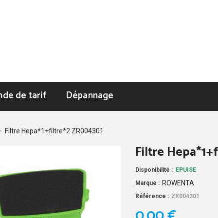
de de tarif
Dépannage
>
Filtre Hepa*1+filtre*2 ZR004301
Filtre Hepa*1+
Disponibilité :
EPUISE
ROWENTA
Marque :
Référence :
ZR004301
0,00 €