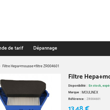
de de tarif
Dépannage
>
Filtre Hepa+mousse+filtre ZR004601
Filtre Hepa+m
Disponibilité :
En stock, expéd
MOULINEX
Marque :
Référence :
ZR004601
13,48 €