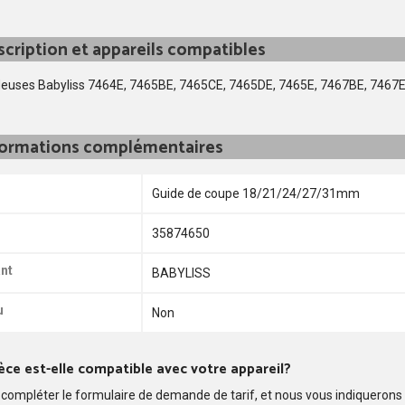
cription et appareils compatibles
deuses Babyliss 7464E, 7465BE, 7465CE, 7465DE, 7465E, 7467BE, 7467
formations complémentaires
Guide de coupe 18/21/24/27/31mm
35874650
nt
BABYLISS
u
Non
èce est-elle compatible avec votre appareil?
compléter le formulaire de demande de tarif, et nous vous indiquerons