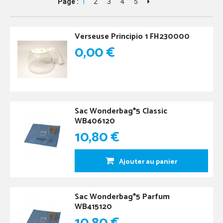
Page :
1
2
3
4
5
Verseuse Principio 1 FH230000
0,00 €
Sac Wonderbag*5 Classic
WB406120
10,80 €
Ajouter au panier
Sac Wonderbag*5 Parfum
WB415120