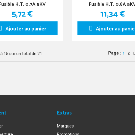
Fusible H.T. 0.7A 5KV
Fusible H.T. 0.8A 5K
5,72 €
11,34 €
Ajouter au panier
Ajouter au panie
Page :
à
15
sur un total de
21
1
2
ent
Extras
er
Marques
verture
Promotions