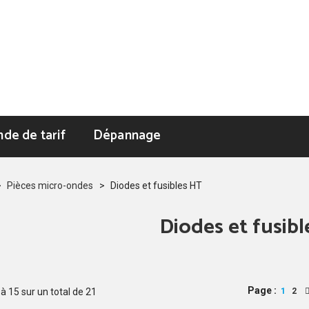
de de tarif
Dépannage
>
Pièces micro-ondes
>
Diodes et fusibles HT
Diodes et fusib
Page :
à
15
sur un total de
21
1
2