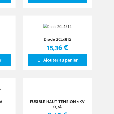
Diode 2CL4512
15,36 €
r
Ajouter au panier
8A
FUSIBLE HAUT TENSION 5KV
0,7A