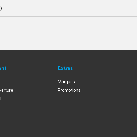
s)
ent
Extras
er
Marques
verture
Promotions
t