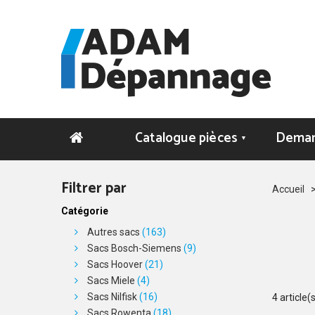
Catalogue pièces
Deman
▼
Filtrer par
Accueil
Catégorie
Autres sacs
(163)
Sacs Bosch-Siemens
(9)
Sacs Hoover
(21)
Sacs Miele
(4)
Sacs Nilfisk
(16)
4 article(
Sacs Rowenta
(18)