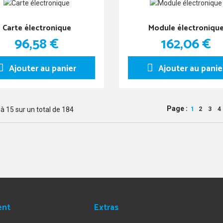
Carte électronique
Module électroniqu
96,58 €
162,06 €
Ajouter au panier
Ajouter au panie
Page :
à
15
sur un total de
184
1
2
3
4
ent
Extras