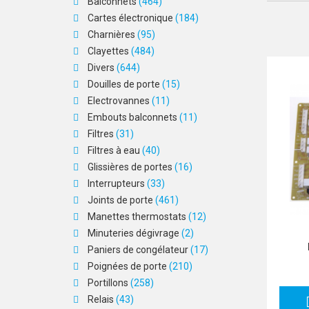
Balconnets
(464)
Cartes électronique
(184)
Charnières
(95)
Clayettes
(484)
Divers
(644)
Douilles de porte
(15)
Electrovannes
(11)
Embouts balconnets
(11)
Filtres
(31)
Filtres à eau
(40)
Glissières de portes
(16)
Interrupteurs
(33)
Joints de porte
(461)
Manettes thermostats
(12)
Minuteries dégivrage
(2)
Paniers de congélateur
(17)
Poignées de porte
(210)
Portillons
(258)
Relais
(43)