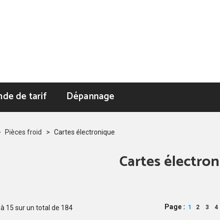
de de tarif
Dépannage
>
Pièces froid
>
Cartes électronique
Cartes électro
Page :
à
15
sur un total de
184
1
2
3
4